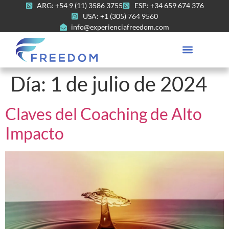
ARG: +54 9 (11) 3586 3755
ESP: +34 659 674 376
USA: +1 (305) 764 9560
info@experienciafreedom.com
Día:
1 de julio de 2024
Claves del Coaching de Alto
Impacto