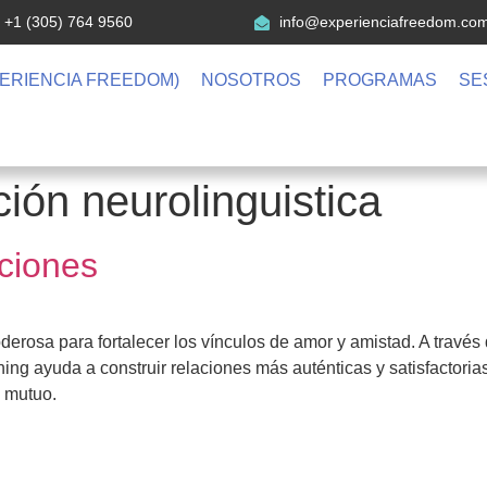
 +1 (305) 764 9560
info@experienciafreedom.co
ERIENCIA FREEDOM)
NOSOTROS
PROGRAMAS
SE
ión neurolinguistica
ciones
erosa para fortalecer los vínculos de amor y amistad. A través
ching ayuda a construir relaciones más auténticas y satisfactori
o mutuo.